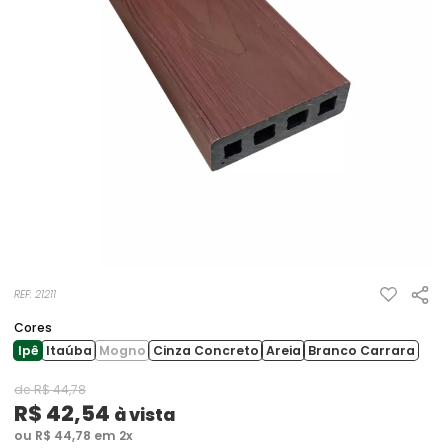
REF: 21211
Cores
Ipê
Itaúba
Mogno
Cinza Concreto
Areia
Branco Carrara
de R$ 44,78
R$ 42,54
à vista
ou R$ 44,78 em 2x