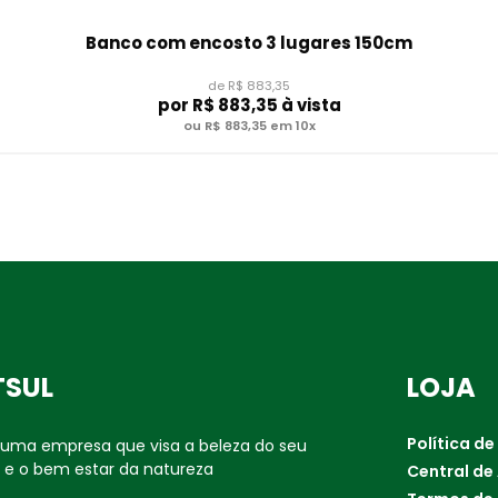
Banco com encosto 3 lugares 150cm
de R$ 883,35
por
R$ 883,35
à vista
ou R$ 883,35 em 10x
TSUL
LOJA
Política de
é uma empresa que visa a beleza do seu
 e o bem estar da natureza
Central de