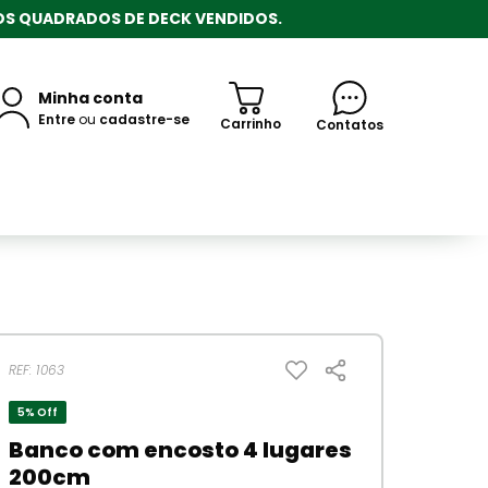
ROS QUADRADOS DE DECK VENDIDOS.
Minha conta
Entre
ou
cadastre-se
Carrinho
Contatos
REF: 1063
5% Off
Banco com encosto 4 lugares
200cm